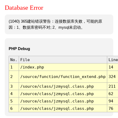
Database Error
(1040) 365建站错误警告：连接数据库失败，可能的原
因：1、数据库密码不对; 2、mysql未启动。
PHP Debug
No.
File
Line
1
/index.php
14
2
/source/function/function_extend.php
324
3
/source/class/jzmysql.class.php
211
4
/source/class/jzmysql.class.php
62
5
/source/class/jzmysql.class.php
94
6
/source/class/jzmysql.class.php
76