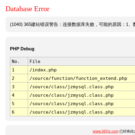
Database Error
(1040) 365建站错误警告：连接数据库失败，可能的原因：1、数
PHP Debug
No.
File
1
/index.php
2
/source/function/function_extend.php
3
/source/class/jzmysql.class.php
4
/source/class/jzmysql.class.php
5
/source/class/jzmysql.class.php
6
/source/class/jzmysql.class.php
www.365jz.com
已经将此