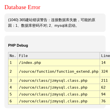
Database Error
(1040) 365建站错误警告：连接数据库失败，可能的原
因：1、数据库密码不对; 2、mysql未启动。
PHP Debug
No.
File
Line
1
/index.php
14
2
/source/function/function_extend.php
324
3
/source/class/jzmysql.class.php
211
4
/source/class/jzmysql.class.php
62
5
/source/class/jzmysql.class.php
94
6
/source/class/jzmysql.class.php
76