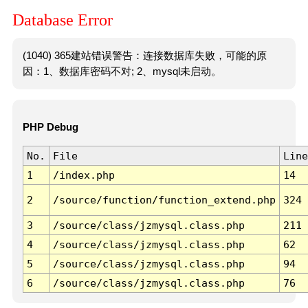
Database Error
(1040) 365建站错误警告：连接数据库失败，可能的原
因：1、数据库密码不对; 2、mysql未启动。
PHP Debug
No.
File
Line
1
/index.php
14
2
/source/function/function_extend.php
324
3
/source/class/jzmysql.class.php
211
4
/source/class/jzmysql.class.php
62
5
/source/class/jzmysql.class.php
94
6
/source/class/jzmysql.class.php
76