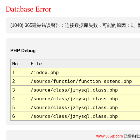
Database Error
(1040) 365建站错误警告：连接数据库失败，可能的原因：1、数
PHP Debug
No.
File
1
/index.php
2
/source/function/function_extend.php
3
/source/class/jzmysql.class.php
4
/source/class/jzmysql.class.php
5
/source/class/jzmysql.class.php
6
/source/class/jzmysql.class.php
www.365jz.com
已经将此