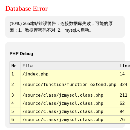
Database Error
(1040) 365建站错误警告：连接数据库失败，可能的原
因：1、数据库密码不对; 2、mysql未启动。
PHP Debug
No.
File
Line
1
/index.php
14
2
/source/function/function_extend.php
324
3
/source/class/jzmysql.class.php
211
4
/source/class/jzmysql.class.php
62
5
/source/class/jzmysql.class.php
94
6
/source/class/jzmysql.class.php
76