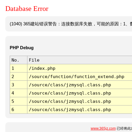
Database Error
(1040) 365建站错误警告：连接数据库失败，可能的原因：1、数
PHP Debug
No.
File
1
/index.php
2
/source/function/function_extend.php
3
/source/class/jzmysql.class.php
4
/source/class/jzmysql.class.php
5
/source/class/jzmysql.class.php
6
/source/class/jzmysql.class.php
www.365jz.com
已经将此