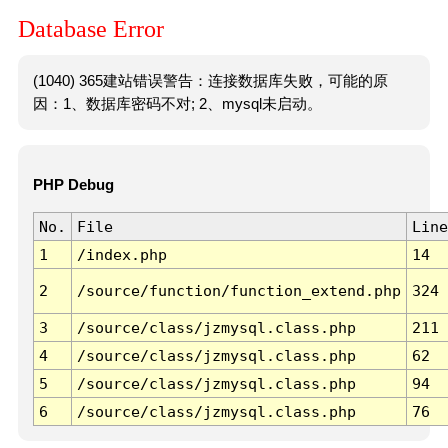
Database Error
(1040) 365建站错误警告：连接数据库失败，可能的原
因：1、数据库密码不对; 2、mysql未启动。
PHP Debug
No.
File
Line
1
/index.php
14
2
/source/function/function_extend.php
324
3
/source/class/jzmysql.class.php
211
4
/source/class/jzmysql.class.php
62
5
/source/class/jzmysql.class.php
94
6
/source/class/jzmysql.class.php
76