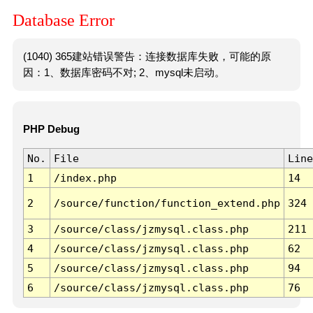
Database Error
(1040) 365建站错误警告：连接数据库失败，可能的原
因：1、数据库密码不对; 2、mysql未启动。
PHP Debug
No.
File
Line
1
/index.php
14
2
/source/function/function_extend.php
324
3
/source/class/jzmysql.class.php
211
4
/source/class/jzmysql.class.php
62
5
/source/class/jzmysql.class.php
94
6
/source/class/jzmysql.class.php
76