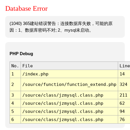
Database Error
(1040) 365建站错误警告：连接数据库失败，可能的原
因：1、数据库密码不对; 2、mysql未启动。
PHP Debug
No.
File
Line
1
/index.php
14
2
/source/function/function_extend.php
324
3
/source/class/jzmysql.class.php
211
4
/source/class/jzmysql.class.php
62
5
/source/class/jzmysql.class.php
94
6
/source/class/jzmysql.class.php
76