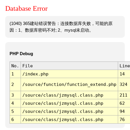
Database Error
(1040) 365建站错误警告：连接数据库失败，可能的原
因：1、数据库密码不对; 2、mysql未启动。
PHP Debug
No.
File
Line
1
/index.php
14
2
/source/function/function_extend.php
324
3
/source/class/jzmysql.class.php
211
4
/source/class/jzmysql.class.php
62
5
/source/class/jzmysql.class.php
94
6
/source/class/jzmysql.class.php
76