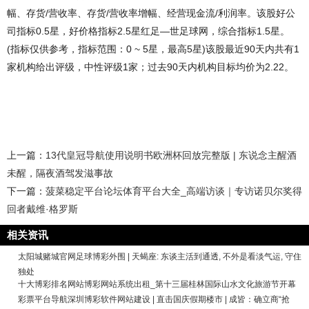
幅、存货/营收率、存货/营收率增幅、经营现金流/利润率。该股好公
司指标0.5星，好价格指标2.5星红足—世足球网，综合指标1.5星。
(指标仅供参考，指标范围：0 ~ 5星，最高5星)该股最近90天内共有1
家机构给出评级，中性评级1家；过去90天内机构目标均价为2.22。
上一篇：
13代皇冠导航使用说明书欧洲杯回放完整版 | 东说念主醒酒
未醒，隔夜酒驾发滋事故
下一篇：
菠菜稳定平台论坛体育平台大全_高端访谈｜专访诺贝尔奖得
回者戴维·格罗斯
相关资讯
太阳城赌城官网足球博彩外围 | 天蝎座: 东谈主活到通透, 不外是看淡气运, 守住
独处
十大博彩排名网站博彩网站系统出租_第十三届桂林国际山水文化旅游节开幕
彩票平台导航深圳博彩软件网站建设 | 直击国庆假期楼市 | 成皆：确立商“抢