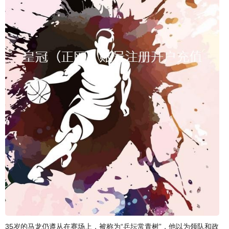
35岁的马龙仍遵从在赛场上，被称为“乒坛常青树”，他以为领队和政