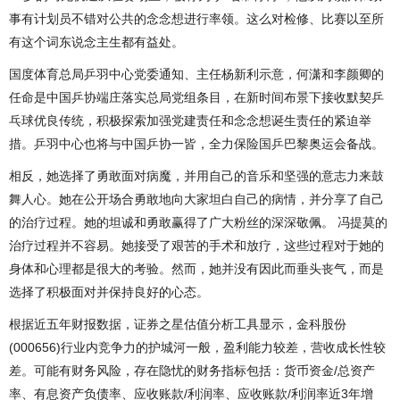
事有计划员不错对公共的念念想进行率领。这么对检修、比赛以至所
有这个词东说念主生都有益处。
国度体育总局乒羽中心党委通知、主任杨新利示意，何潇和李颜卿的
任命是中国乒协端庄落实总局党组条目，在新时间布景下接收默契乒
乓球优良传统，积极探索加强党建责任和念念想诞生责任的紧迫举
措。乒羽中心也将与中国乒协一皆，全力保险国乒巴黎奥运会备战。
相反，她选择了勇敢面对病魔，并用自己的音乐和坚强的意志力来鼓
舞人心。她在公开场合勇敢地向大家坦白自己的病情，并分享了自己
的治疗过程。她的坦诚和勇敢赢得了广大粉丝的深深敬佩。 冯提莫的
治疗过程并不容易。她接受了艰苦的手术和放疗，这些过程对于她的
身体和心理都是很大的考验。然而，她并没有因此而垂头丧气，而是
选择了积极面对并保持良好的心态。
根据近五年财报数据，证券之星估值分析工具显示，金科股份
(000656)行业内竞争力的护城河一般，盈利能力较差，营收成长性较
差。可能有财务风险，存在隐忧的财务指标包括：货币资金/总资产
率、有息资产负债率、应收账款/利润率、应收账款/利润率近3年增