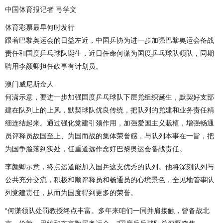
中国体育报记者 弓学文
体育彩票最早何时发行
跟着巴黎奥运会的日益左近，中国乒协为进一步加强巴黎奥运会备战
责任和国度乒乓球队诞生，近日任命何潇为国度乒乓球队领队，同期
聘用李颜卿担任政事有计划员。
澳门威尼斯金人
何潇示意，要进一步加强国度乒乓球队下层党组织诞生，默契好支部
建在队列上的上风，默契球队优良传统，把队列的党建和业务责任精
细连结起来。通过强化党建引颈作用，加强爱国主义栽植，增强畅通
员评释员故国至上、为国而战的集体荣誉感，与队列本事在一皆，把
为国争脸落到实处，任重道远作念好巴黎奥运会备战责任。
李颜卿示意，终点运道能加入国乒这支优秀的队列。他将深刻队列与
公共充分交流，积极和顺评释员和畅通员的心境景色，全见地管事队
列党建责任，从而为国度得到更多的荣誉。
“何潇领队处罚教授终点丰富。多年来咱们一同并肩接触，曾备战北